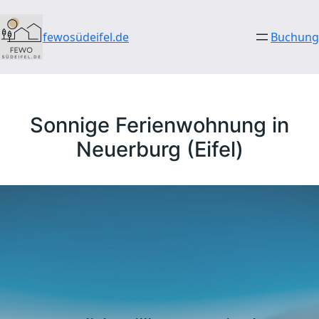
Direkt
zum
fewosüdeifel.de
Buchung
Inhalt
wechseln
Sonnige Ferienwohnung in
Neuerburg (Eifel)