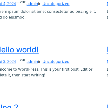
—
von
i 4, 2024
admin
in
Uncategorized
rem ipsum dolor sit amet consectetur adipiscing elit,
d do eiusmod.
ello world!
—
von
i 3, 2024
admin
in
Uncategorized
lcome to WordPress. This is your first post. Edit or
lete it, then start writing!
log 2