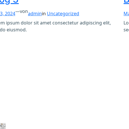
—
von
3, 2024
admin
in
Uncategorized
Ma
m ipsum dolor sit amet consectetur adipiscing elit,
Lo
 do eiusmod.
se