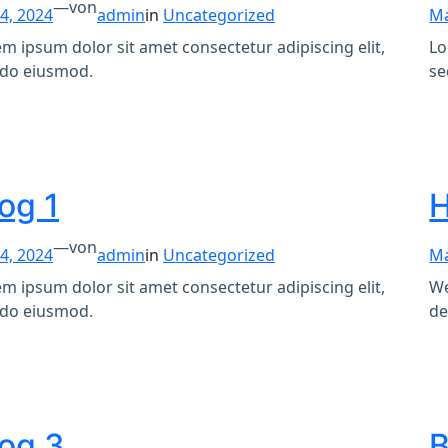
—
von
4, 2024
admin
in
Uncategorized
Ma
m ipsum dolor sit amet consectetur adipiscing elit,
Lo
 do eiusmod.
se
og 1
H
—
von
4, 2024
admin
in
Uncategorized
Ma
m ipsum dolor sit amet consectetur adipiscing elit,
We
 do eiusmod.
de
log 3
B