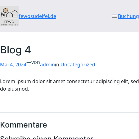
Direkt
zum
fewosüdeifel.de
Buchung
Inhalt
wechseln
Blog 4
—
von
Mai 4, 2024
admin
in
Uncategorized
Lorem ipsum dolor sit amet consectetur adipiscing elit, sed
do eiusmod.
Kommentare
Schreibe einen Kommentar